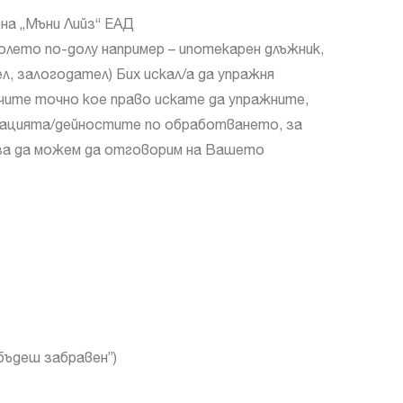
на „Мъни Лийз“ ЕАД
олето по-долу например – ипотекарен длъжник,
л, залогодател) Бих искал/а да упражня
очите точно кое право искате да упражните,
мацията/дейностите по обработването, за
 за да можем да отговорим на Вашето
бъдеш забравен”)