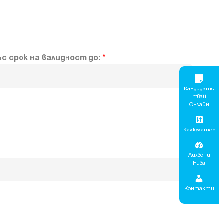
с срок на валидност до:
*
Кандидатс
Твай
Онлайн
Калкулатор
Лихвени
Нива
Контакти